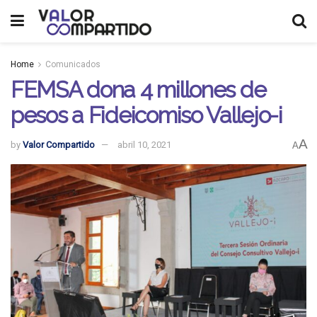
Home
Comunicados
FEMSA dona 4 millones de
pesos a Fideicomiso Vallejo-i
A
by
Valor Compartido
abril 10, 2021
A