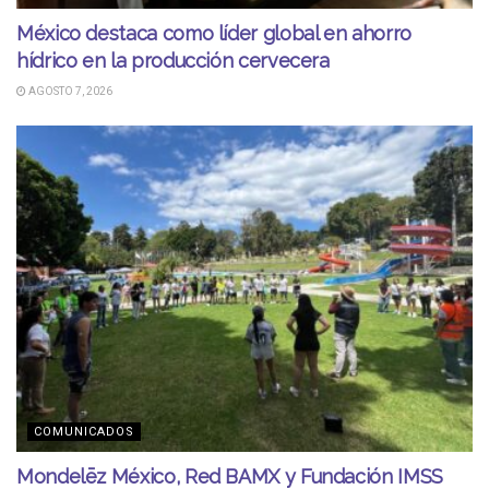
México destaca como líder global en ahorro
hídrico en la producción cervecera
AGOSTO 7, 2026
COMUNICADOS
Mondelēz México, Red BAMX y Fundación IMSS