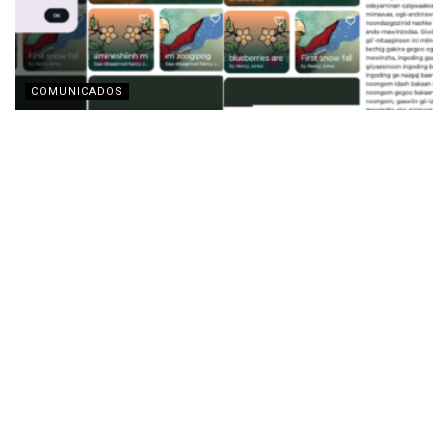
COMUNICADOS
Motorola y la Fundación Lenovo presentan la app
‘Indigenous Collections’ para la preservación de
lenguas indígenas
AGOSTO 3, 2026