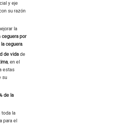
al y eje
 con su razón
ejorar la
n
ceguera por
 la ceguera
.
ad de vida
de
tima
, en el
 a estas
e su
% de la
 toda la
a para el