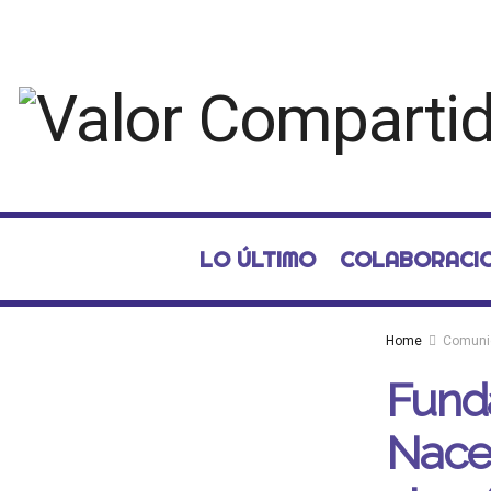
LO ÚLTIMO
COLABORACI
Home
Comuni
Funda
Nace 