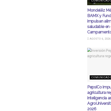
COMUNICAD
Mondelēz Mé
BAMX y Fund
impulsan ali
saludable en 
Campamento
AGOSTO 6, 2026
COMUNICAD
PepsiCo impu
agricultura r
inteligencia ar
AgroUnivers
2026