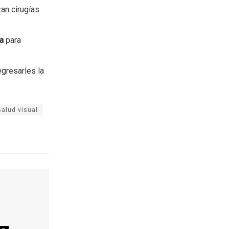
zan cirugías
ra
para
egresarles la
salud visual