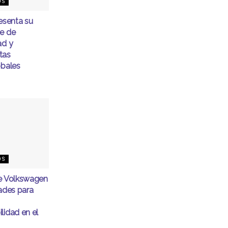
OS
senta su
me de
ad y
tas
obales
OS
de Volkswagen
dades para
lidad en el