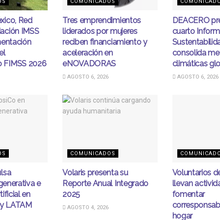
OS
COMUNICADOS
COMUNICAD
xico, Red
Tres emprendimientos
DEACERO pre
ación IMSS
liderados por mujeres
cuarto Infor
mentación
reciben financiamiento y
Sustentabilid
el
aceleración en
consolida me
 FIMSS 2026
eNOVADORAS
climáticas gl
AGOSTO 6, 2026
AGOSTO 6, 2026
OS
COMUNICADOS
COMUNICAD
lsa
Volaris presenta su
Voluntarios 
egenerativa e
Reporte Anual Integrado
llevan activi
tificial en
2025
fomentar
ity LATAM
corresponsabi
AGOSTO 4, 2026
hogar