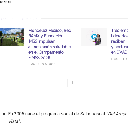
fueron:
Te puede interesar
Mondelēz México, Red
Tres emp
BAMX y Fundación
liderado
IMSS impulsan
reciben 
alimentación saludable
y aceler
en el Campamento
eNOVAD
FIMSS 2026
AGOSTO 6
AGOSTO 6, 2026
En 2005 nace el programa social de Salud Visual
“Del Amor 
Vista”.