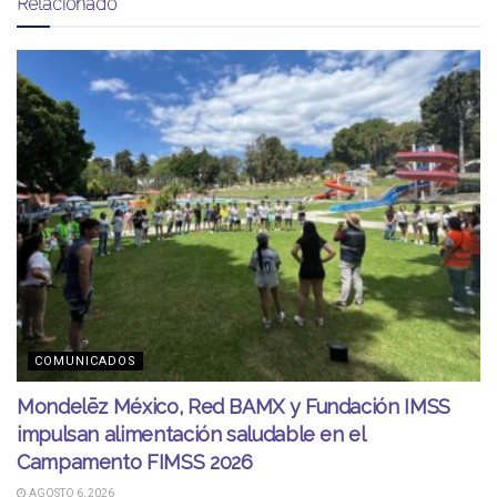
Relacionado
COMUNICADOS
Mondelēz México, Red BAMX y Fundación IMSS
impulsan alimentación saludable en el
Campamento FIMSS 2026
AGOSTO 6, 2026