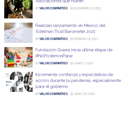
Asociaciones que nutren
BY
VALOR COMPARTIDO
DICIEMBRE 23, 2022
Realizan lanzamiento en Mexico del
‘Edelman Trust Barometer 2021’
BY
VALOR COMPARTIDO
FEBRERO 26, 2021
Fundación Quiera inicia última etapa de
#NoPodemosParar
BY
VALOR COMPARTIDO
JUNIO 7, 2020
Incrementa confianza y expectativas de
acción durante la pandemia, especialmente
para el gobierno
BY
VALOR COMPARTIDO
JUNIO 29, 2020