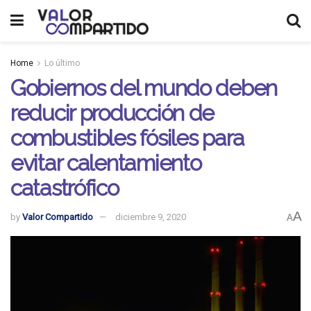
Home
Lo último
Gobiernos del mundo deben
reducir producción de
combustibles fósiles para
evitar calentamiento
catastrófico
A
by
Valor Compartido
diciembre 9, 2020
A