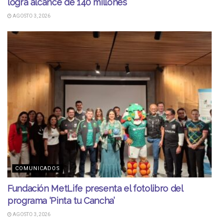
logra alcance de 140 millones
AGOSTO 3, 2026
COMUNICADOS
Fundación MetLife presenta el fotolibro del
programa ‘Pinta tu Cancha’
AGOSTO 3, 2026