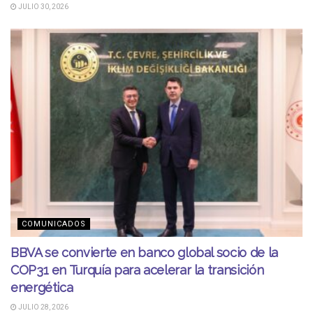
JULIO 30, 2026
COMUNICADOS
BBVA se convierte en banco global socio de la
COP31 en Turquía para acelerar la transición
energética
JULIO 28, 2026