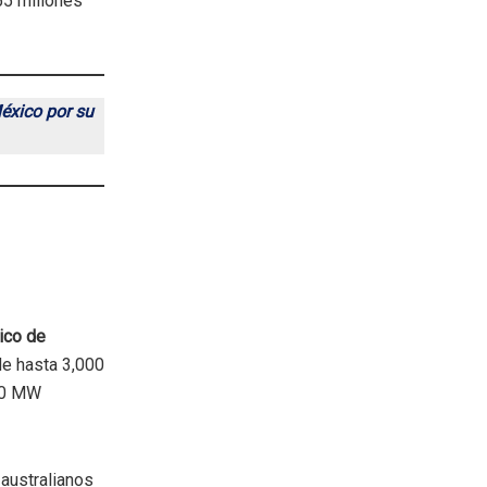
55 millones
México por su
ico de
de hasta 3,000
000 MW
australianos