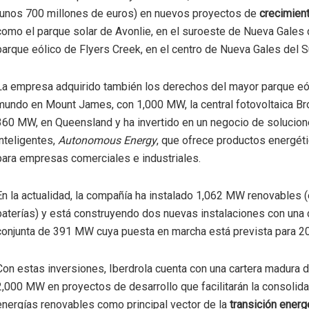
(unos 700 millones de euros) en nuevos proyectos de
crecimien
como el parque solar de Avonlie, en el suroeste de Nueva Gales d
parque eólico de Flyers Creek, en el centro de Nueva Gales del S
La empresa adquirido también los derechos del mayor parque eó
mundo en Mount James, con 1,000 MW, la central fotovoltaica B
360 MW, en Queensland y ha invertido en un negocio de solucio
inteligentes,
Autonomous Energy
, que ofrece productos energét
para empresas comerciales e industriales.
En la actualidad, la compañía ha instalado 1,062 MW renovables (e
baterías) y está construyendo dos nuevas instalaciones con una
conjunta de 391 MW cuya puesta en marcha está prevista para 2
Con estas inversiones, Iberdrola cuenta con una cartera madura
2,000 MW en proyectos de desarrollo que facilitarán la consolida
energías renovables como principal vector de la
transición energ