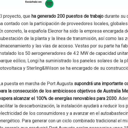
El proyecto, que
ha generado 200 puestos de trabajo
durante su 
ha contado con la participación de proveedores locales, globales
En concreto, la española Elecnor ha sido la empresa encargada de
subestación de la planta y la línea de transmisión, así como las 
almacenamiento y las vías de acceso. Vestas por su parte ha fab
instalado los 50 aerogeneradores de 4.2 MW de capacidad unitari
parque eólico; Longi ha suministrado los paneles solares de la p
fotovoltaica y Sterling&Wilson se ha encargado de su construcci
La puesta en marcha de Port Augusta
supondrá una importante co
para la consecución de los ambiciosos objetivos de Australia Mer
espera alcanzar el 100% de energías renovables para 2030
. Ade
facilitar la descarbonización, la instalación ayudará a reducir los 
electricidad de los consumidores y a avanzar en el autoabasteci
energético. Para generar con un ciclo combinado tradicional el 