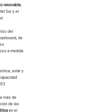
to renovable
,
el Sur y el
ur.
lico del
roadsound, de
nes
icos a medida
ólica, solar y
 capacidad
023.
 de más de
ción de las
ética
en el