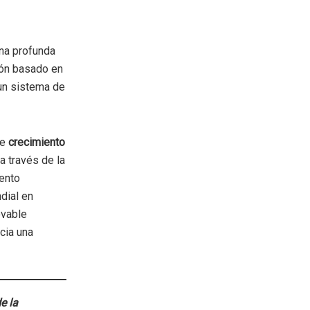
una profunda
ión basado en
 un sistema de
de
crecimiento
a través de la
iento
dial en
ovable
cia una
e la