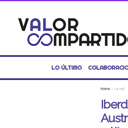
LO ÚLTIMO
COLABORACI
Home
La red
Iberd
Austr