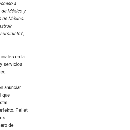
acceso a
 de México y
s de México.
struir
 suministro
”,
ciales en la
y servicios
co.
n anunciar
l que
stal
rfekto, Pellet
los
ero de