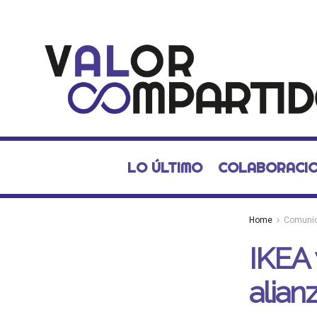
LO ÚLTIMO
COLABORACI
Home
Comuni
IKEA
alian