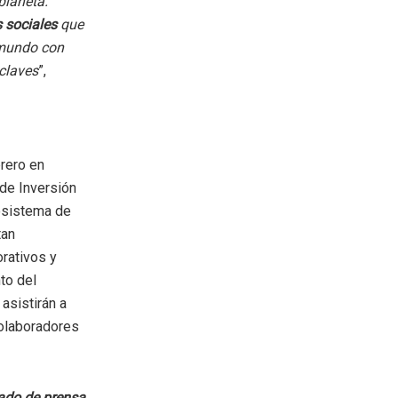
planeta.
 sociales
que
 mundo con
 claves
”,
brero en
 de Inversión
osistema de
tan
rativos y
to del
asistirán a
olaboradores
do de prensa