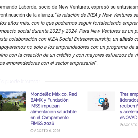
Armando Laborde, socio de New Ventures, expresó su entusiasm
continuación de la alianza: “
la relación de IKEA y New Ventures s
dos años más, con lo que podremos seguir fortaleciendo empre
impacto social durante 2023 y 2024. Para New Ventures es un p
esta colaboración con IKEA Social Entrepreneurship, un
aliado
c
apoyaremos no solo a los emprendedores con un programa de ac
sino con la creación de un crédito y con mayores esfuerzos de v
los emprendedores con el sector empresarial
”.
Te puede interesar
Mondelēz México, Red
Tres emp
BAMX y Fundación
liderado
IMSS impulsan
reciben 
alimentación saludable
y aceler
en el Campamento
eNOVAD
FIMSS 2026
AGOSTO 6
AGOSTO 6, 2026