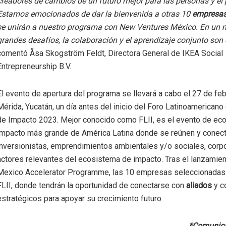
creadores de cambios de un futuro mejor para las personas y el 
Estamos emocionados de dar la bienvenida a otras 10
empresas
se unirán a nuestro programa con New Ventures México. En un
grandes desafíos, la colaboración y el aprendizaje conjunto son
comentó Åsa Skogström Feldt, Directora General de IKEA Social
Entrepreneurship B.V.
El evento de apertura del programa se llevará a cabo el 27 de fe
Mérida, Yucatán, un día antes del inicio del Foro Latinoamericano
de Impacto 2023. Mejor conocido como FLII, es el evento de ec
impacto más grande de América Latina donde se reúnen y conec
inversionistas, emprendimientos ambientales y/o sociales, corpo
actores relevantes del ecosistema de impacto. Tras el lanzamien
Mexico Accelerator Programme, las 10 empresas seleccionadas 
FLII, donde tendrán la oportunidad de conectarse con
aliados
y c
estratégicos para apoyar su crecimiento futuro.
*Comunica