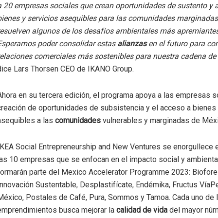
a 20 empresas sociales que crean oportunidades de sustento y 
bienes y servicios asequibles para las comunidades marginadas
resuelven algunos de los desafíos ambientales más apremiante
Esperamos poder consolidar estas
alianzas
en el futuro para con
relaciones comerciales más sostenibles para nuestra cadena de
dice Lars Thorsen CEO de IKANO Group.
Ahora en su tercera edición, el programa apoya a las empresas so
creación de oportunidades de subsistencia y el acceso a bienes 
asequibles a las
comunidades
vulnerables y marginadas de Méxi
IKEA Social Entrepreneurship and New Ventures se enorgullece e
las 10 empresas que se enfocan en el impacto social y ambienta
formarán parte del Mexico Accelerator Programme 2023: Biofore
Innovación Sustentable, Desplastifícate, Endémika, Fructus VíaPe
México, Postales de Café, Pura, Sommos y Tamoa. Cada uno de 
emprendimientos busca mejorar la
calidad de vida
del mayor núm