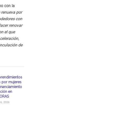
o con la
e renueva por
ndedores con
lacer renovar
on el que
eleración,
inculación de
rendimientos
s por mujeres
financiamiento
ación en
ORAS
, 2026