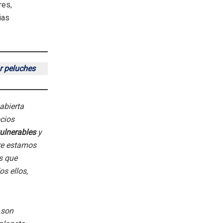
res,
ias
ar peluches
abierta
cios
ulnerables
y
re estamos
s que
s ellos,
 son