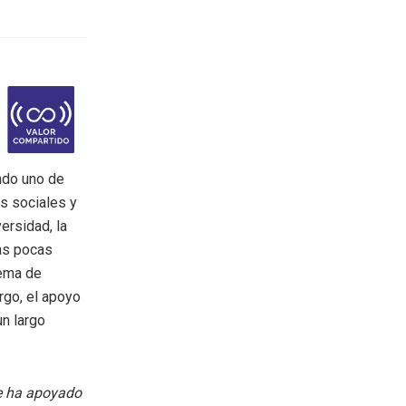
ndo uno de
s sociales y
ersidad, la
las pocas
tema de
rgo, el apoyo
un largo
me ha apoyado