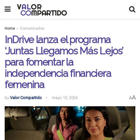
Home
Comunicados
InDrive lanza el programa
‘Juntas Llegamos Más Lejos’
para fomentar la
independencia financiera
femenina
A
by
Valor Compartido
mayo 13, 2026
A