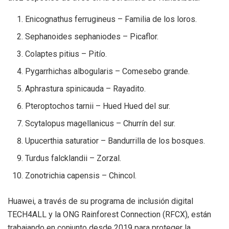
Enicognathus ferrugineus – Familia de los loros.
Sephanoides sephaniodes – Picaflor.
Colaptes pitius – Pitío.
Pygarrhichas albogularis – Comesebo grande.
Aphrastura spinicauda – Rayadito.
Pteroptochos tarnii – Hued Hued del sur.
Scytalopus magellanicus – Churrín del sur.
Upucerthia saturatior – Bandurrilla de los bosques.
Turdus falcklandii – Zorzal.
Zonotrichia capensis – Chincol.
Huawei, a través de su programa de inclusión digital
TECH4ALL y la ONG Rainforest Connection (RFCX), están
trabajando en conjunto desde 2019 para proteger la