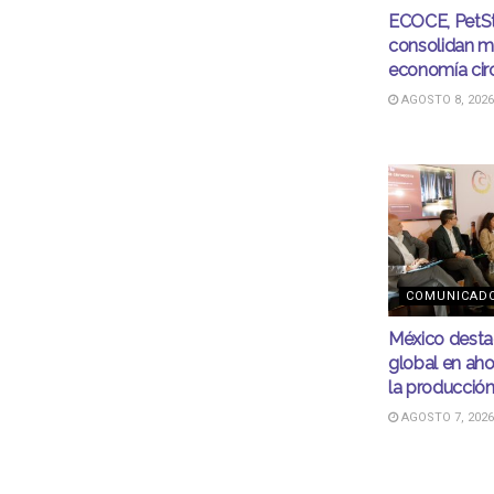
ECOCE, PetSt
consolidan m
economía cir
AGOSTO 8, 2026
COMUNICAD
México desta
global en aho
la producció
AGOSTO 7, 2026