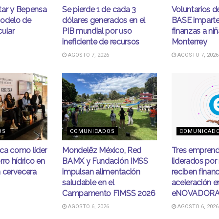
ar y Bepensa
Se pierde 1 de cada 3
Voluntarios 
odelo de
dólares generados en el
BASE imparten
cular
PIB mundial por uso
finanzas a niñ
ineficiente de recursos
Monterrey
AGOSTO 7, 2026
AGOSTO 7, 2026
OS
COMUNICADOS
COMUNICAD
ca como líder
Mondelēz México, Red
Tres emprend
rro hídrico en
BAMX y Fundación IMSS
liderados por
n cervecera
impulsan alimentación
reciben finan
saludable en el
aceleración e
Campamento FIMSS 2026
eNOVADOR
AGOSTO 6, 2026
AGOSTO 6, 2026