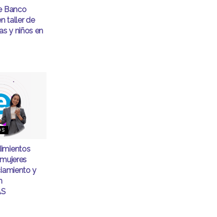
de Banco
 taller de
as y niños en
OS
imientos
 mujeres
ciamiento y
n
AS