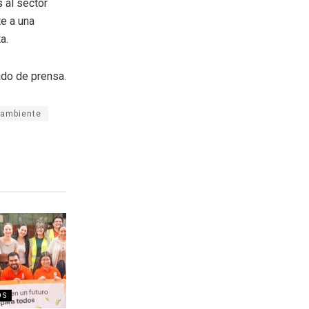
s al sector
e a una
ta.
do de prensa.
 ambiente
OS