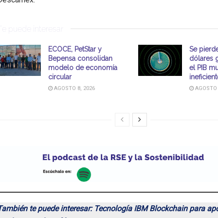
Te puede interesar
ECOCE, PetStar y
Se pierd
Bepensa consolidan
dólares 
modelo de economía
el PIB m
circular
ineficien
AGOSTO 8, 2026
AGOSTO 7
También te puede interesar: Tecnología IBM Blockchain para apo