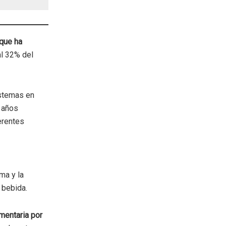
que ha
al 32% del
istemas en
 años
erentes
ma y la
 bebida.
mentaria por