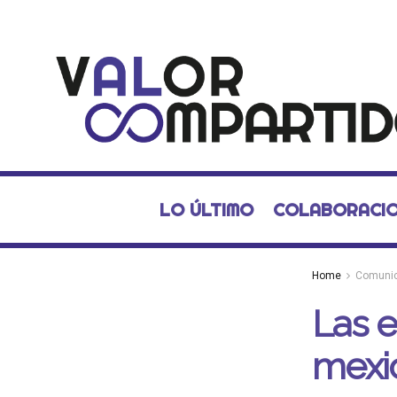
LO ÚLTIMO
COLABORACI
Home
Comuni
Las e
mexic