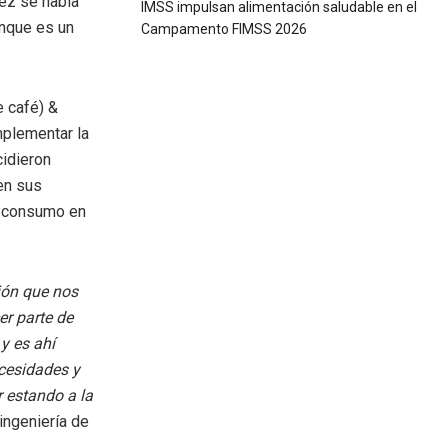
vez se habla
IMSS impulsan alimentación saludable en el
unque es un
Campamento FIMSS 2026
 café) &
mplementar la
cidieron
 en sus
su consumo en
ón que nos
er parte de
y es ahí
cesidades y
r estando a la
 ingeniería de