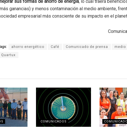
mejorar sus formas de ahorro de energía
, lo cual traerá beneficio
(más ganancias) y menos contaminación al medio ambiente, frent
sociedad empresarial más consciente de su impacto en el plane
Comunica
ags:
ahorro energético
Café
Comunicado de prensa
medio
Quartux
OS
COMUNICADOS
COMUNICAD