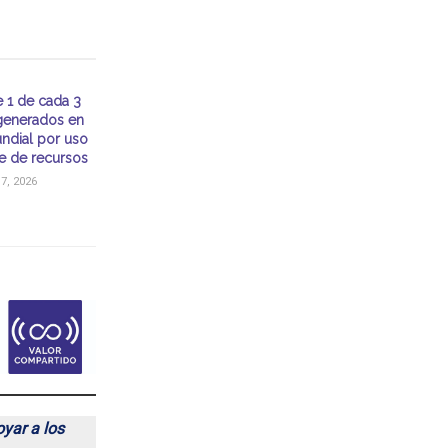
e 1 de cada 3
generados en
undial por uso
te de recursos
, 2026
yar a los