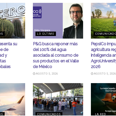
OS
LO ÚLTIMO
COMUNICAD
senta su
P&G busca reponer más
PepsiCo impu
me de
del 100% del agua
agricultura re
ad y
asociada al consumo de
inteligencia art
tas
sus productos en el Valle
AgroUniversi
obales
de México
2026
AGOSTO 5, 2026
AGOSTO 5, 2026
OS
COMUNICADOS
LA RED