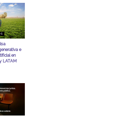
OS
lsa
generativa e
ificial en
ty LATAM