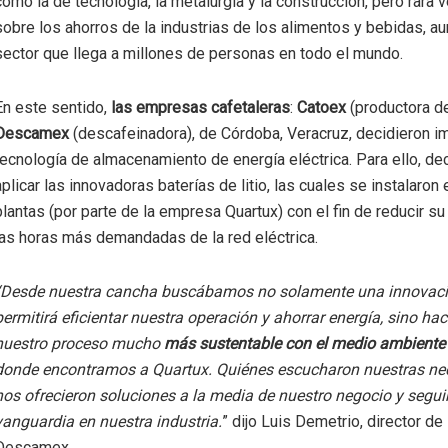
como la de tecnología, la metalurgia y la construcción, pero rara 
sobre los ahorros de la industrias de los alimentos y bebidas, a
sector que llega a millones de personas en todo el mundo.
En este sentido,
las empresas cafetaleras
:
Catoex
(productora de
Descamex
(descafeinadora), de Córdoba, Veracruz, decidieron i
tecnología de almacenamiento de energía eléctrica. Para ello, de
aplicar las innovadoras baterías de litio, las cuales se instalaron
plantas (por parte de la empresa Quartux) con el fin de reducir 
las horas más demandadas de la red eléctrica.
“Desde nuestra cancha buscábamos no solamente una innovaci
permitirá eficientar nuestra operación y ahorrar energía, sino hac
nuestro proceso mucho
más sustentable con el medio ambiente
donde encontramos a Quartux. Quiénes escucharon nuestras ne
nos ofrecieron soluciones a la media de nuestro negocio y segui
vanguardia en nuestra industria.
” dijo Luis Demetrio, director de
Descamex.