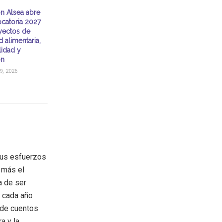
n Alsea abre
catoria 2027
yectos de
 alimentaria,
idad y
ón
, 2026
sus esfuerzos
z más el
a de ser
a cada año
a de cuentos
a y la