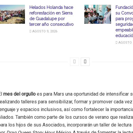
Helados Holanda hace
Fundació
reforestación en Sierra
su Convo
de Guadalupe por
para pro
tercer año consecutivo
seguridad
empeabil
AGOSTO 9, 2026
educaci
AGOSTO 9
El
mes del orgullo
es para Mars una oportunidad de intensificar 
realizando talleres para sensibilizar, formar y promover cada ve
lenguaje y espacios inclusivos, así como fortalecer la importanci
aliados. También como parte de los cursos de verano que realiz
para los hijos de sus Asociados, incorporarán un taller de lectur
por
Drag Queen Story Hour México
. A través de fomentar la lectur