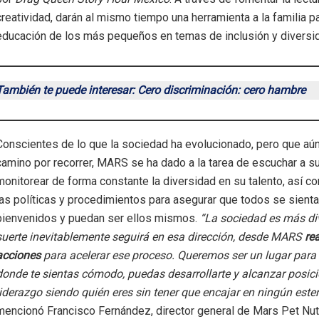
creatividad, darán al mismo tiempo una herramienta a la familia pa
educación de los más pequeños en temas de inclusión y divers
También te puede interesar: Cero discriminación: cero hambre
Conscientes de lo que la sociedad ha evolucionado, pero que aún
camino por recorrer, MARS se ha dado a la tarea de escuchar a s
monitorear de forma constante la diversidad en su talento, así c
las políticas y procedimientos para asegurar que todos se sient
bienvenidos y puedan ser ellos mismos.
“La sociedad es más di
suerte inevitablemente seguirá en esa dirección, desde MARS
re
acciones
para acelerar ese proceso. Queremos ser un lugar para 
donde te sientas cómodo, puedas desarrollarte y alcanzar posic
liderazgo siendo quién eres sin tener que encajar en ningún este
mencionó Francisco Fernández, director general de Mars Pet Nut