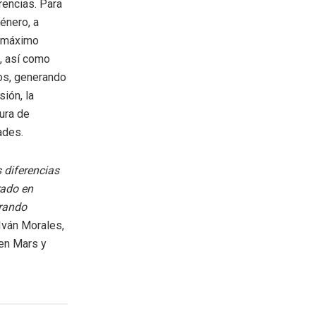
encias. Para
énero, a
 máximo
o, así como
ios, generando
ión, la
tura de
ades.
 diferencias
rado en
erando
Iván Morales,
 en Mars y