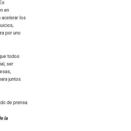
“Es
ón en
 acelerar los
uicios,
za por uno
que todos
al, ser
resas,
para juntos
do de prensa.
e la