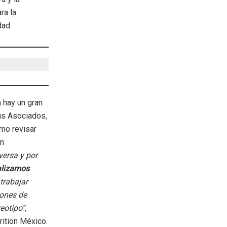
ra la
idad.
 hay un gran
us Asociados,
omo revisar
an
versa y por
alizamos
trabajar
iones de
reotipo”
,
rition México.