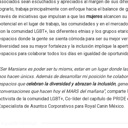
Asociados sean escuchados y apreciados al margen de sus difer
lograrlo, trabaja principalmente con enfoque hacia el balance de g
través de iniciativas que impulsan a que las
mujeres
alcancen su
potencial en el lugar de trabajo, las comunidades y en el mercad
con la comunidad LGBT+, las diferentes etnias y los grupos etar
espacios donde la gente se sienta cómoda para ser su mejor vers
diversidad sea su mayor fortaleza y la inclusión implique la aper
espacios para colaborar todos los días en igualdad de oportunid
“Ser Marsianx es poder ser tu mismx, estar en un lugar donde las
nos hacen únicxs. Además de desarrollar mi posición he colabo
espacios que
celebran la diversidad y abrazan la inclusión
, gen
conversaciones que hacen hoy el MARS del mañana”
, comparte 
activista de la comunidad LGBT+, Co-líder del capítulo de PRIDE
Especialista de Asuntos Corporativos para Royal Canin México.
Te puede interesar