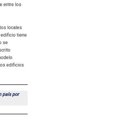
e entre los
tos locales
l edificio tiene
o se
scrito
modelo
los edificios
n país por