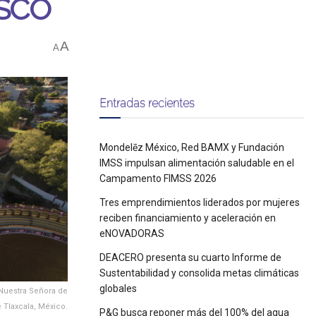
ESCO
A
A
Entradas recientes
Mondelēz México, Red BAMX y Fundación
IMSS impulsan alimentación saludable en el
Campamento FIMSS 2026
Tres emprendimientos liderados por mujeres
reciben financiamiento y aceleración en
eNOVADORAS
DEACERO presenta su cuarto Informe de
Sustentabilidad y consolida metas climáticas
globales
e Nuestra Señora de
 Tlaxcala, México.
P&G busca reponer más del 100% del agua