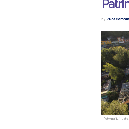
Patr
by
Valor Compar
Fotografía ilust