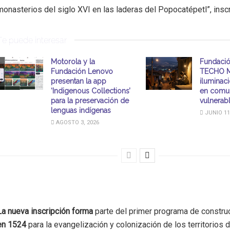
monasterios del siglo XVI en las laderas del Popocatépetl”, insc
Te puede interesar
Motorola y la
Fundació
Fundación Lenovo
TECHO M
presentan la app
iluminac
‘Indigenous Collections’
en comu
para la preservación de
vulnerab
lenguas indígenas
JUNIO 11
AGOSTO 3, 2026
La nueva inscripción forma
parte del primer programa de constr
en 1524
para la evangelización y colonización de los territorios d