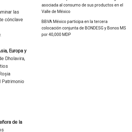
asociada al consumo de sus productos en el
aminar las
Valle de México
te cónclave
BBVA México participa en la tercera
colocación conjunta de BONDESG y Bonos MS
.
por 40,000 MDP
Asia, Europa y
de Dholavira,
tios
 Roșia
l Patrimonio
eñora de la
os