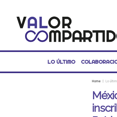
LO ÚLTIMO
COLABORACI
Home
Lo últi
Méxic
inscri