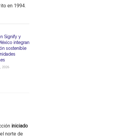
rito en 1994.
n Signify y
éxico integran
ión sostenible
nidades
les
, 2026
ucción
iniciado
el norte de