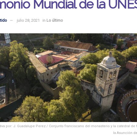
imonio Mundial de la UN
tido
julio 28, 2021
in
Lo último
rativa por: J. Guadalupe Perez / Conjunto franciscano del monasterio y la catedral d
la Asunción de