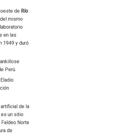
l oeste de
Río
a del mismo
laboratorio
e en las
n 1949 y duró
ankillose
 de Perú.
 Eladio
ación
tificial de la
 es un sitio
l Faldeo Norte
ura de