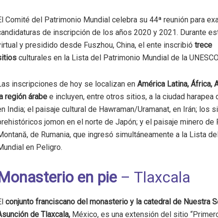
El Comité del Patrimonio Mundial celebra su 44ª reunión para ex
candidaturas de inscripción de los años 2020 y 2021. Durante es
virtual y presidido desde Fuszhou, China, el ente inscribió
trece
sitios
culturales en la Lista del Patrimonio Mundial de la UNESCO
Las inscripciones de hoy se localizan en
América Latina, África, 
la región árabe
e incluyen, entre otros sitios, a la ciudad harapea 
en India; el paisaje cultural de Hawraman/Uramanat, en Irán; los si
prehistóricos jomon en el norte de Japón; y el paisaje minero de
Montană, de Rumania, que ingresó simultáneamente a la Lista de
Mundial en Peligro.
Monasterio en pie
– Tlaxcala
El
conjunto franciscano del monasterio y la catedral de Nuestra S
Asunción de Tlaxcala
,
México, es una extensión del sitio “Primer