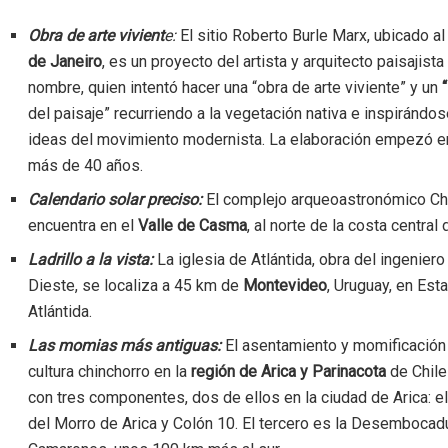
Obra de arte vivient
e:
El sitio Roberto Burle Marx,
ubicado a
de Janeiro
, es un proyecto del artista y arquitecto paisajist
nombre, quien intentó hacer una “obra de arte viviente” y un
“
del paisaje” recurriendo a la vegetación nativa e inspirándos
ideas del movimiento modernista. La elaboración empezó e
más de 40 años.
Calendario solar preciso:
El complejo arqueoastronómico Ch
encuentra en el
Valle de Casma
, al norte de la costa central
Ladrillo a la vista:
La iglesia de Atlántida, obra del ingeniero
Dieste, se localiza a 45 km de
Montevideo
, Uruguay, en Est
Atlántida.
Las momias más antiguas:
El asentamiento y momificación ar
cultura chinchorro en la
región de Arica y Parinacota
de Chile
con tres componentes, dos de ellos en la ciudad de Arica: e
del Morro de Arica y Colón 10. El tercero es la Desembocad