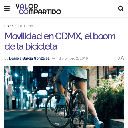
Home
Lo último
Movilidad en CDMX, el boom
de la bicicleta
A
by
Daniela García González
diciembre 2, 2019
A