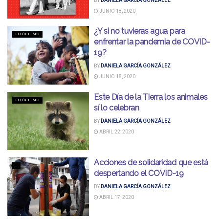
BY
DANIELA GARCÍA GONZÁLEZ
JUNIO 18, 2020
¿Y si no tuvieras agua para
LO ÚLTIMO
enfrentar la pandemia de COVID-
19?
BY
DANIELA GARCÍA GONZÁLEZ
JUNIO 18, 2020
Este Día de la Tierra los animales
LO ÚLTIMO
sí lo celebran
BY
DANIELA GARCÍA GONZÁLEZ
ABRIL 22, 2020
Acciones de solidaridad que está
_
despertando el COVID-19
BY
DANIELA GARCÍA GONZÁLEZ
ABRIL 17, 2020