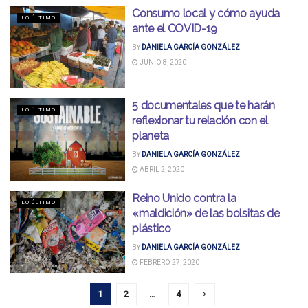
Consumo local y cómo ayuda
LO ÚLTIMO
ante el COVID-19
BY
DANIELA GARCÍA GONZÁLEZ
JUNIO 8, 2020
5 documentales que te harán
LO ÚLTIMO
reflexionar tu relación con el
planeta
BY
DANIELA GARCÍA GONZÁLEZ
ABRIL 2, 2020
Reino Unido contra la
LO ÚLTIMO
«maldición» de las bolsitas de
plástico
BY
DANIELA GARCÍA GONZÁLEZ
FEBRERO 27, 2020
1
2
…
4