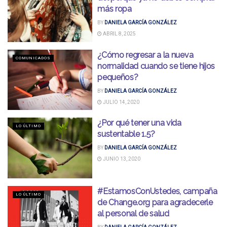
más ropa
BY
DANIELA GARCÍA GONZÁLEZ
ABRIL 8, 2025
¿Cómo regresar a la nueva
COMUNICADOS
normalidad cuando se tiene hijos
pequeños?
BY
DANIELA GARCÍA GONZÁLEZ
JULIO 14, 2020
¿Por qué tener una vida
LO ÚLTIMO
sustentable 1.5?
BY
DANIELA GARCÍA GONZÁLEZ
JUNIO 13, 2020
#EstamosConUstedes, campaña
LO ÚLTIMO
de Change.org para agradecerle
al personal de salud