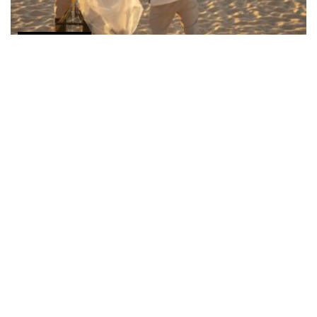
COMUNICADOS
Solmar reduce cantidad de basura revalorizando
residuos que se generan en sus propiedades de
Los Cabos
ABRIL 18, 2026