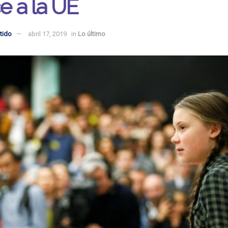
ce a la UE
tido
abril 17, 2019
in
Lo último