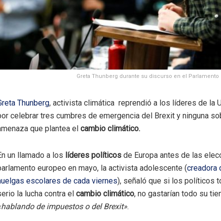
Greta Thunberg durante su discurso en el Parlamento
Greta Thunberg
, activista climática reprendió a los líderes de la
por celebrar tres cumbres de emergencia del Brexit y ninguna so
amenaza que plantea el
cambio climático.
En un llamado a los
líderes políticos
de Europa antes de las elec
parlamento europeo en mayo, la activista adolescente (
creadora 
huelgas escolares de cada viernes
), señaló que si los políticos
serio la lucha contra el
cambio climático
, no gastarían todo su ti
«hablando de impuestos o del Brexit»
.