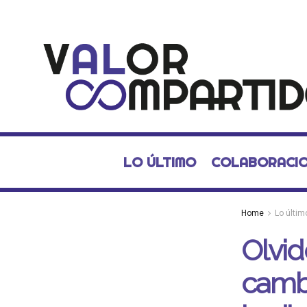
LO ÚLTIMO
COLABORACI
Home
Lo últim
Olvid
cambi