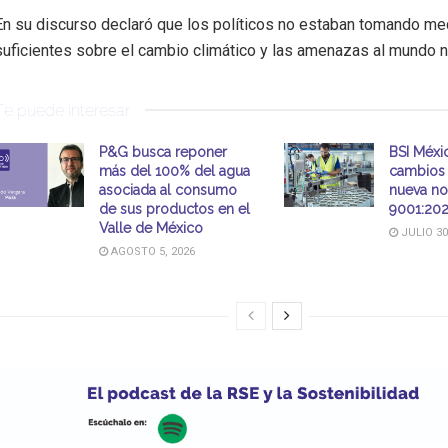
En su discurso declaró que los políticos no estaban tomando m
suficientes sobre el cambio climático y las amenazas al mundo na
Te puede interesar
P&G busca reponer
BSI Méxic
más del 100% del agua
cambios 
asociada al consumo
nueva no
de sus productos en el
9001:20
Valle de México
JULIO 30
AGOSTO 5, 2026