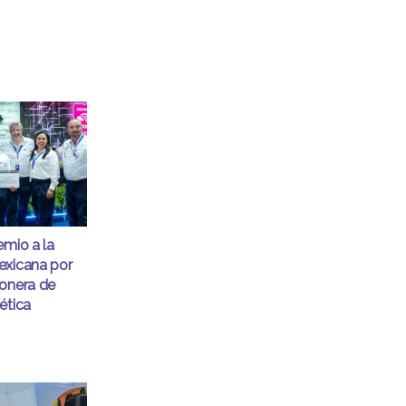
emio a la
exicana por
ionera de
ética