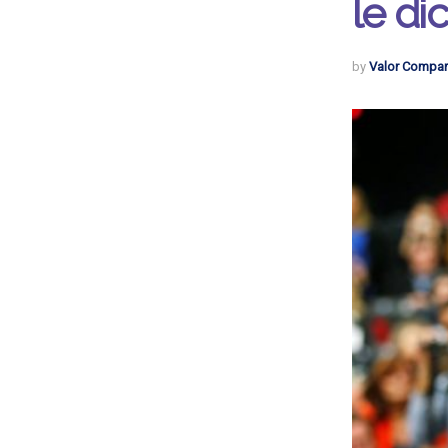
le di
by
Valor Compar