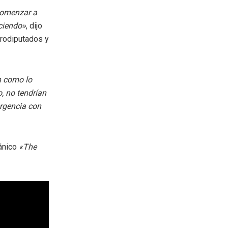
comenzar a
ciendo»
, dijo
urodiputados y
n como lo
, no tendrían
rgencia con
tánico
«The