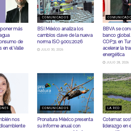
COMUNICADOS
COMUNICAD
eponer más
BSI México analiza los
BBVA se conv
 agua
cambios clave de la nueva
banco global 
consumo de
norma ISO 9001:2026
COP31 en Tur
 en el Valle
acelerar la tr
JULIO 30, 2026
energética
JULIO 28, 2026
ONES
COMUNICADOS
LA RED
mbién nos
Pronatura México presenta
Cotemar: sost
dioambiente
su informe anual con
liderazgo en e