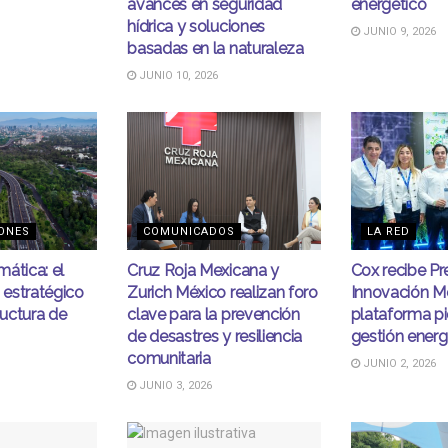
avances en seguridad
energético
hídrica y soluciones
JUNIO 9, 2026
basadas en la naturaleza
JUNIO 10, 2026
ONES
COMUNICADOS
LA RED
mática: el
Cruz Roja Mexicana y
Cox recibe Pr
o estratégico
Zurich México realizan foro
Innovación M
ructura de
clave para la prevención
plataforma p
de desastres y resiliencia
gestión energ
comunitaria
JUNIO 2, 2026
JUNIO 3, 2026