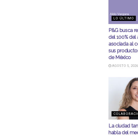
LO ÚLTIMO
P&G busca r
del 100% del
asociada al 
sus productos
de México
AGOSTO 5, 2026
COLABORACI
La ciudad ta
habla del me