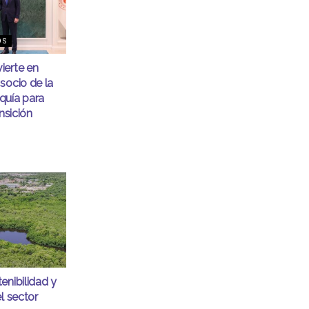
OS
ierte en
socio de la
quía para
ansición
enibilidad y
l sector