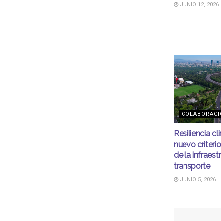
JUNIO 12, 2026
COLABORACI
Resiliencia cli
nuevo criteri
de la infraest
transporte
JUNIO 5, 2026