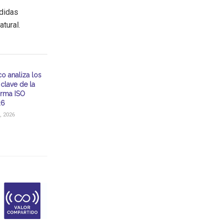
edidas
tural.
o analiza los
clave de la
rma ISO
26
, 2026