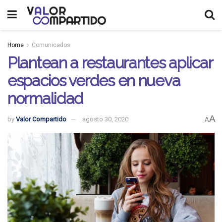
Home
Comunicados
Plantean a restaurantes aplicar
espacios verdes en nueva
normalidad
A
by
Valor Compartido
agosto 30, 2020
A