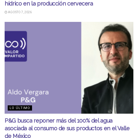
hídrico en la producción cervecera
AGOSTO 7, 2026
LO ÚLTIMO
P&G busca reponer más del 100% del agua
asociada al consumo de sus productos en el Valle
de México