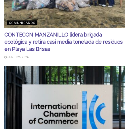
COMUNICADOS
CONTECON MANZANILLO lidera brigada
ecológica y retira casi media tonelada de residuos
en Playa Las Brisas
JUNIO 25, 2026