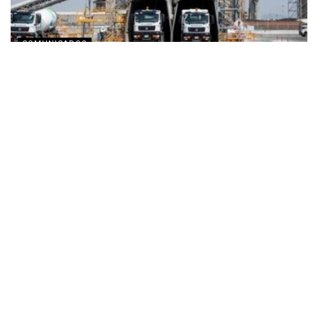
COMUNICADOS
Holcim combate la brecha de capacitación
técnica con su Academia de Construcción
Sostenible
JULIO 30, 2026