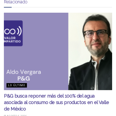
Relacionado
LO ÚLTIMO
P&G busca reponer más del 100% del agua
asociada al consumo de sus productos en el Valle
de México