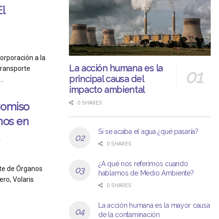
l
corporación a la
La acción humana es la
 transporte
principal causa del
..
impacto ambiental
0 SHARES
romiso
nos en
Si se acaba el agua ¿qué pasaría?
0 SHARES
¿A qué nos referimos cuando
nte de Órganos
hablamos de Medio Ambiente?
ero, Volaris
0 SHARES
La acción humana es la mayor causa
de la contaminación