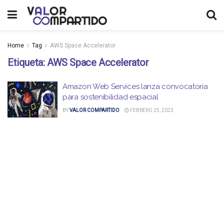
Home
Tag
AWS Space Accelerator
Etiqueta:
AWS Space Accelerator
Amazon Web Services lanza convocatoria
para sostenibilidad espacial
BY
VALOR COMPARTIDO
FEBRERO 25, 2023