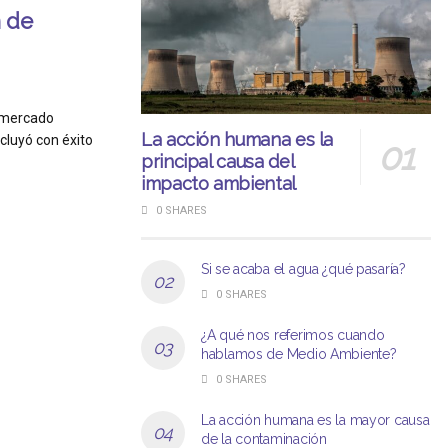
 de
 mercado
La acción humana es la
cluyó con éxito
principal causa del
impacto ambiental
0 SHARES
Si se acaba el agua ¿qué pasaría?
0 SHARES
¿A qué nos referimos cuando
hablamos de Medio Ambiente?
0 SHARES
La acción humana es la mayor causa
de la contaminación