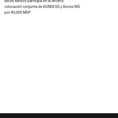
BBVA México participa en la tercera
colocación conjunta de BONDESG y Bonos MS
por 40,000 MDP