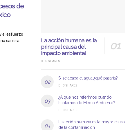
cesos de
xico
y el esfuerzo
La acción humana es la
una carrera
principal causa del
impacto ambiental
0 SHARES
Si se acaba el agua ¿qué pasaría?
0 SHARES
¿A qué nos referimos cuando
hablamos de Medio Ambiente?
0 SHARES
La acción humana es la mayor causa
de la contaminación