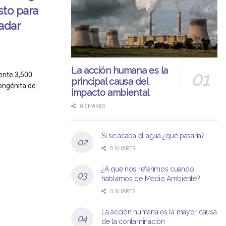
sto para
adar
La acción humana es la
ente 3,500
principal causa del
ongénita de
impacto ambiental
0 SHARES
Si se acaba el agua ¿qué pasaría?
0 SHARES
¿A qué nos referimos cuando
hablamos de Medio Ambiente?
0 SHARES
La acción humana es la mayor causa
de la contaminación