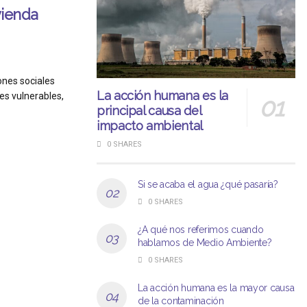
vienda
ones sociales
La acción humana es la
es vulnerables,
principal causa del
impacto ambiental
0 SHARES
Si se acaba el agua ¿qué pasaría?
0 SHARES
¿A qué nos referimos cuando
hablamos de Medio Ambiente?
0 SHARES
La acción humana es la mayor causa
de la contaminación