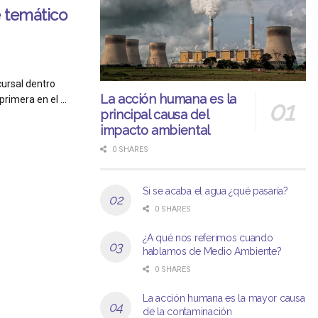
 temático
cursal dentro
La acción humana es la
rimera en el ...
principal causa del
impacto ambiental
0 SHARES
Si se acaba el agua ¿qué pasaría?
0 SHARES
¿A qué nos referimos cuando
hablamos de Medio Ambiente?
0 SHARES
La acción humana es la mayor causa
de la contaminación