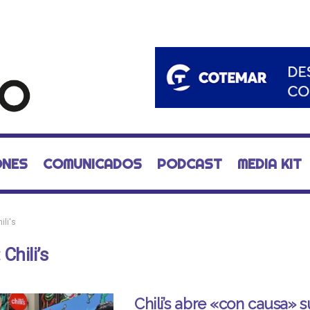
ONES
COMUNICADOS
PODCAST
MEDIA KIT
ili's
:
Chili’s
Chili’s abre «con causa» s