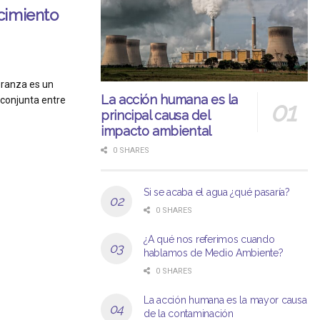
cimiento
eranza es un
La acción humana es la
 conjunta entre
principal causa del
impacto ambiental
0 SHARES
Si se acaba el agua ¿qué pasaría?
0 SHARES
¿A qué nos referimos cuando
hablamos de Medio Ambiente?
0 SHARES
La acción humana es la mayor causa
de la contaminación