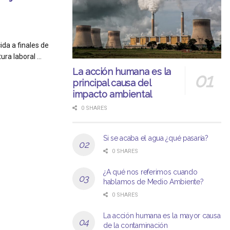
ida a finales de
ura laboral ...
La acción humana es la
principal causa del
impacto ambiental
0 SHARES
Si se acaba el agua ¿qué pasaría?
0 SHARES
¿A qué nos referimos cuando
hablamos de Medio Ambiente?
0 SHARES
La acción humana es la mayor causa
de la contaminación