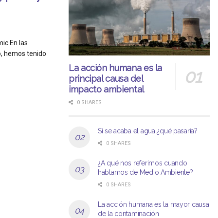
ic En las
o, hemos tenido
La acción humana es la
principal causa del
impacto ambiental
0 SHARES
Si se acaba el agua ¿qué pasaría?
0 SHARES
¿A qué nos referimos cuando
hablamos de Medio Ambiente?
0 SHARES
La acción humana es la mayor causa
de la contaminación