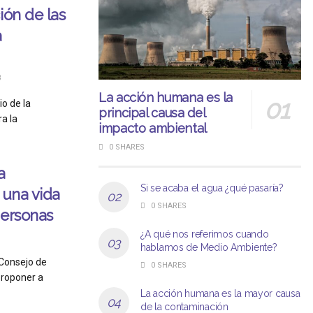
ión de las
a
3
La acción humana es la
io de la
principal causa del
a la
impacto ambiental
0 SHARES
a
Si se acaba el agua ¿qué pasaría?
 una vida
0 SHARES
personas
¿A qué nos referimos cuando
1
hablamos de Medio Ambiente?
 Consejo de
0 SHARES
proponer a
La acción humana es la mayor causa
de la contaminación