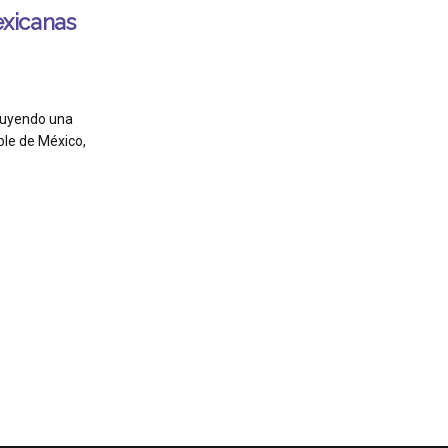
xicanas
truyendo una
ble de México,