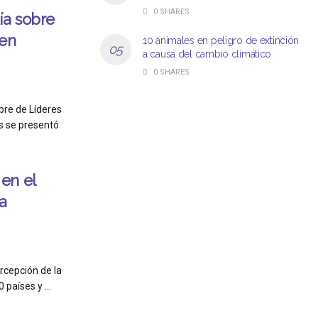
0 SHARES
ía sobre
en
10 animales en peligro de extinción
a causa del cambio climático
0 SHARES
bre de Líderes
s se presentó
en el
a
ercepción de la
 países y ...