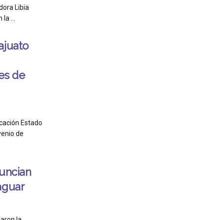
ora Libia
a ...
ajuato
es de
ucación Estado
venio de
nuncian
aguar
aron la