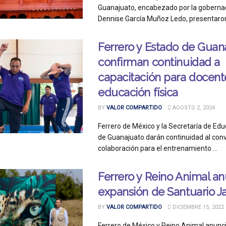
Guanajuato, encabezado por la gobernad
Dennise García Muñoz Ledo, presentaron l
Ferrero y Estado de Guan
confirman continuidad a
capacitación para docent
educación física
BY
VALOR COMPARTIDO
AGOSTO 2, 2024
Ferrero de México y la Secretaría de Ed
de Guanajuato darán continuidad al con
colaboración para el entrenamiento ...
Ferrero y Reino Animal a
expansión de Santuario J
BY
VALOR COMPARTIDO
DICIEMBRE 15, 2022
Ferrero de México y Reino Animal anunci