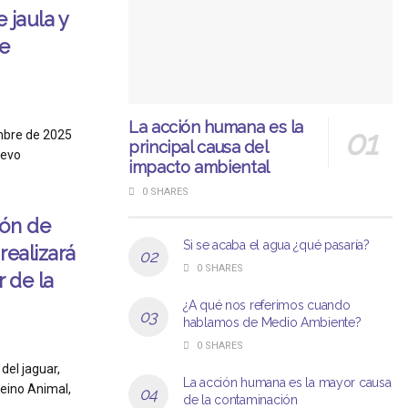
 jaula y
de
La acción humana es la
mbre de 2025
principal causa del
uevo
impacto ambiental
0 SHARES
ión de
Si se acaba el agua ¿qué pasaría?
realizará
0 SHARES
r de la
¿A qué nos referimos cuando
hablamos de Medio Ambiente?
0 SHARES
del jaguar,
La acción humana es la mayor causa
eino Animal,
de la contaminación