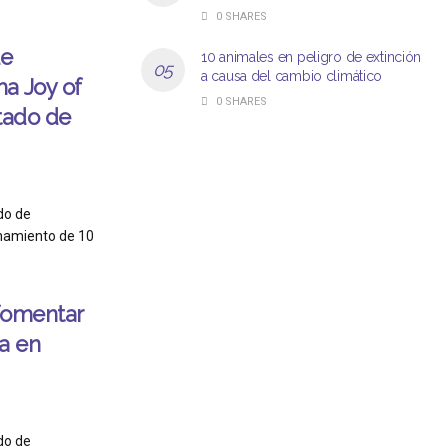
0 SHARES
de
10 animales en peligro de extinción
a causa del cambio climático
a Joy of
0 SHARES
tado de
do de
enamiento de 10
 fomentar
va en
do de