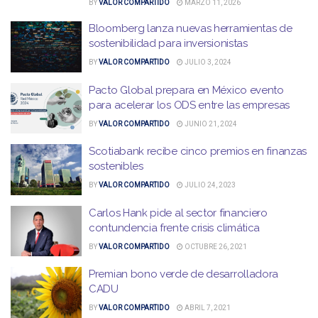
BY
VALOR COMPARTIDO
MARZO 11, 2026
Bloomberg lanza nuevas herramientas de
sostenibilidad para inversionistas
BY
VALOR COMPARTIDO
JULIO 3, 2024
Pacto Global prepara en México evento
para acelerar los ODS entre las empresas
BY
VALOR COMPARTIDO
JUNIO 21, 2024
Scotiabank recibe cinco premios en finanzas
sostenibles
BY
VALOR COMPARTIDO
JULIO 24, 2023
Carlos Hank pide al sector financiero
contundencia frente crisis climática
BY
VALOR COMPARTIDO
OCTUBRE 26, 2021
Premian bono verde de desarrolladora
CADU
BY
VALOR COMPARTIDO
ABRIL 7, 2021