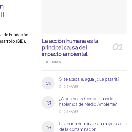
en
II
3
va de Fundación
La acción humana es la
arrollo (BID),
principal causa del
impacto ambiental
0 SHARES
Si se acaba el agua ¿qué pasaría?
0 SHARES
¿A qué nos referimos cuando
hablamos de Medio Ambiente?
0 SHARES
La acción humana es la mayor causa
de la contaminación