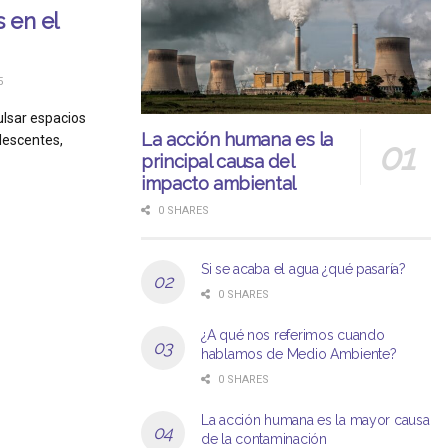
 en el
5
lsar espacios
La acción humana es la
olescentes,
principal causa del
impacto ambiental
0 SHARES
Si se acaba el agua ¿qué pasaría?
0 SHARES
¿A qué nos referimos cuando
hablamos de Medio Ambiente?
0 SHARES
La acción humana es la mayor causa
de la contaminación