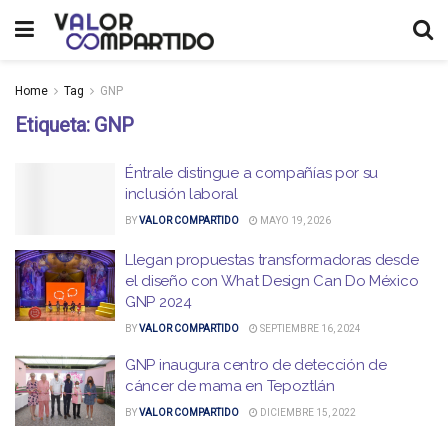
Home
Tag
GNP
Etiqueta:
GNP
Éntrale distingue a compañías por su
inclusión laboral
BY
VALOR COMPARTIDO
MAYO 19, 2026
Llegan propuestas transformadoras desde
el diseño con What Design Can Do México
GNP 2024
BY
VALOR COMPARTIDO
SEPTIEMBRE 16, 2024
GNP inaugura centro de detección de
cáncer de mama en Tepoztlán
BY
VALOR COMPARTIDO
DICIEMBRE 15, 2022