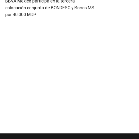
BBVA México participa en la tercera
colocación conjunta de BONDESG y Bonos MS
por 40,000 MDP