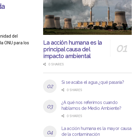
da
unidad del
La acción humana es la
la ONU para los
principal causa del
impacto ambiental
0 SHARES
Si se acaba el agua ¿qué pasaría?
0 SHARES
¿A qué nos referimos cuando
hablamos de Medio Ambiente?
0 SHARES
La acción humana es la mayor causa
de la contaminación