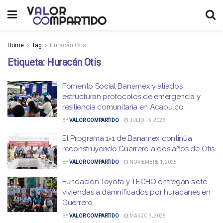
Home
Tag
Huracán Otis
Etiqueta:
Huracán Otis
Fomento Social Banamex y aliados
estructuran protocolos de emergencia y
resiliencia comunitaria en Acapulco
BY
VALOR COMPARTIDO
JULIO 15, 2026
El Programa 1×1 de Banamex continúa
reconstruyendo Guerrero a dos años de Otis
BY
VALOR COMPARTIDO
NOVIEMBRE 1, 2025
Fundación Toyota y TECHO entregan siete
viviendas a damnificados por huracanes en
Guerrero
BY
VALOR COMPARTIDO
MARZO 9, 2025