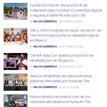
Fundación Holcim dona el 100% de
materiales para construir 17 viviendas dignas
y seguras a damnificados por Otis
BY
VALOR COMPARTIDO
FEBRERO 24, 2025
Otis y John movilizan la mayor donación de
The Home Depot ante un desastre natural
en México
BY
VALOR COMPARTIDO
OCTUBRE 19, 2024
Cemefi visita con aliados proyectos de
rehabilitación en Acapulco
BY
VALOR COMPARTIDO
AGOSTO 25, 2024
Alianza rehabilitará escuelas primarias
públicas afectadas por huracán Otis
BY
VALOR COMPARTIDO
JULIO 15, 2024
Holcim finaliza reconstrucción de 100
viviendas afectadas por huracán Otis