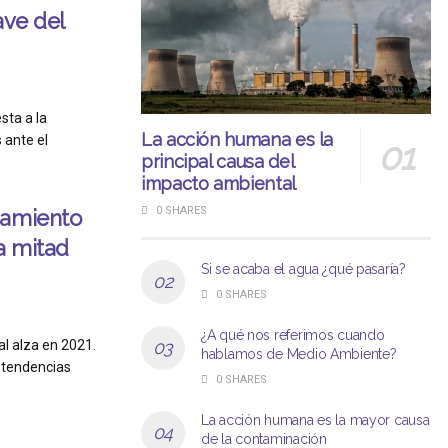
ave del
sta a la
La acción humana es la
 ante el
principal causa del
impacto ambiental
0 SHARES
zamiento
a mitad
Si se acaba el agua ¿qué pasaría?
0 SHARES
1
¿A qué nos referimos cuando
l alza en 2021.
hablamos de Medio Ambiente?
 tendencias
0 SHARES
La acción humana es la mayor causa
de la contaminación