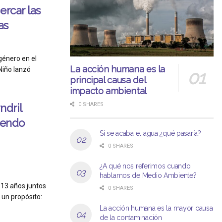
ercar las
as
género en el
La acción humana es la
Niño lanzó
principal causa del
impacto ambiental
0 SHARES
dril
iendo
Si se acaba el agua ¿qué pasaría?
0 SHARES
¿A qué nos referimos cuando
hablamos de Medio Ambiente?
13 años juntos
0 SHARES
 un propósito:
La acción humana es la mayor causa
de la contaminación