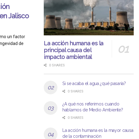
ción
en Jalisco
omo un factor
La acción humana es la
ongevidad de
principal causa del
impacto ambiental
0 SHARES
Si se acaba el agua ¿qué pasaría?
0 SHARES
¿A qué nos referimos cuando
hablamos de Medio Ambiente?
0 SHARES
La acción humana es la mayor causa
de la contaminación