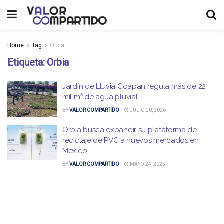
Home
Tag
Orbia
Etiqueta:
Orbia
Jardín de Lluvia Coapan regula más de 22
mil m³ de agua pluvial
BY
VALOR COMPARTIDO
JULIO 20, 2026
Orbia busca expandir su plataforma de
reciclaje de PVC a nuevos mercados en
México
BY
VALOR COMPARTIDO
MAYO 24, 2025