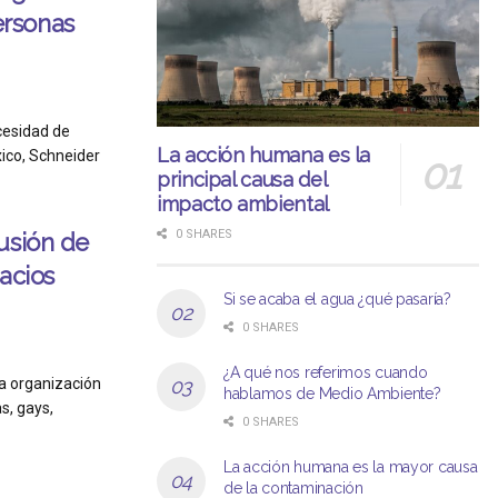
rsonas
cesidad de
La acción humana es la
ico, Schneider
principal causa del
impacto ambiental
0 SHARES
usión de
acios
Si se acaba el agua ¿qué pasaría?
0 SHARES
¿A qué nos referimos cuando
a organización
hablamos de Medio Ambiente?
s, gays,
0 SHARES
La acción humana es la mayor causa
de la contaminación