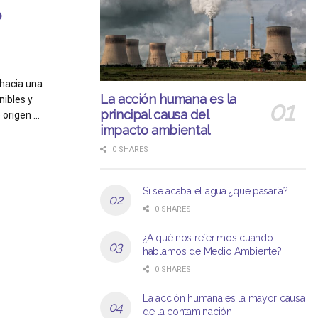
o
 hacia una
La acción humana es la
nibles y
principal causa del
origen ...
impacto ambiental
0 SHARES
Si se acaba el agua ¿qué pasaría?
0 SHARES
¿A qué nos referimos cuando
hablamos de Medio Ambiente?
0 SHARES
La acción humana es la mayor causa
de la contaminación