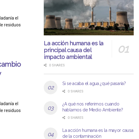
dadanía el
de residuos
La acción humana es la
principal causa del
impacto ambiental
 cambio
0 SHARES
y
Si se acaba el agua ¿qué pasaría?
0 SHARES
dadanía el
¿A qué nos referimos cuando
hablamos de Medio Ambiente?
de residuos
0 SHARES
La acción humana es la mayor causa
de la contaminación