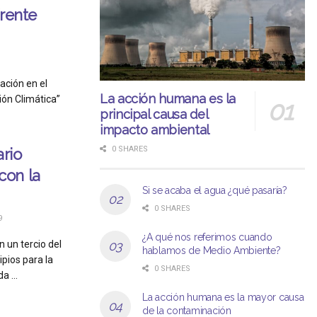
frente
ación en el
La acción humana es la
ción Climática”
principal causa del
impacto ambiental
0 SHARES
ario
con la
Si se acaba el agua ¿qué pasaría?
0 SHARES
9
¿A qué nos referimos cuando
n un tercio del
hablamos de Medio Ambiente?
ipios para la
0 SHARES
a ...
La acción humana es la mayor causa
de la contaminación