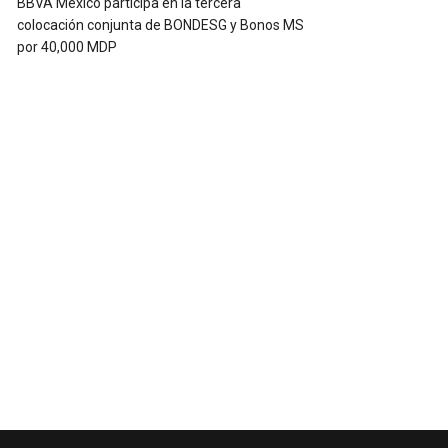
BBVA México participa en la tercera
colocación conjunta de BONDESG y Bonos MS
por 40,000 MDP