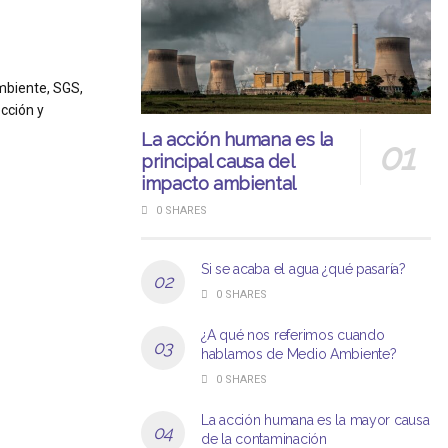
mbiente, SGS,
cción y
La acción humana es la
principal causa del
impacto ambiental
0 SHARES
Si se acaba el agua ¿qué pasaría?
0 SHARES
¿A qué nos referimos cuando
hablamos de Medio Ambiente?
0 SHARES
La acción humana es la mayor causa
de la contaminación