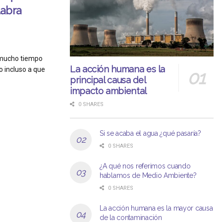
labra
r mucho tiempo
La acción humana es la
 incluso a que
principal causa del
impacto ambiental
0 SHARES
Si se acaba el agua ¿qué pasaría?
0 SHARES
¿A qué nos referimos cuando
hablamos de Medio Ambiente?
0 SHARES
La acción humana es la mayor causa
de la contaminación